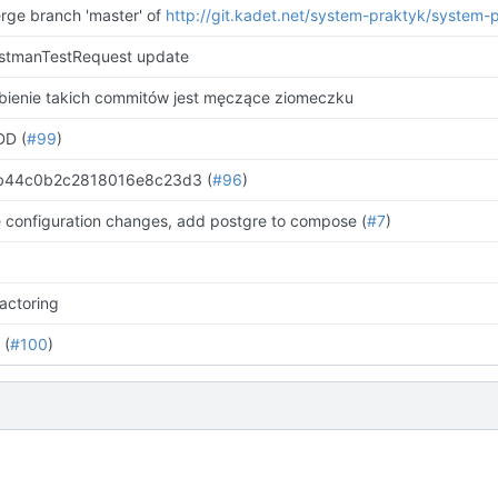
rge branch 'master' of
http://git.kadet.net/system-praktyk/system-
stmanTestRequest update
bienie takich commitów jest męczące ziomeczku
DD (
#99
)
b44c0b2c2818016e8c23d3 (
#96
)
e configuration changes, add postgre to compose (
#7
)
factoring
 (
#100
)