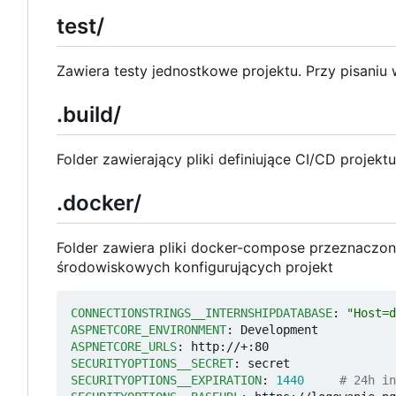
test/
Zawiera testy jednostkowe projektu. Przy pisaniu
.build/
Folder zawierający pliki definiujące CI/CD projektu
.docker/
Folder zawiera pliki docker-compose przeznaczo
środowiskowych konfigurujących projekt
CONNECTIONSTRINGS__INTERNSHIPDATABASE
:
"Host=d
ASPNETCORE_ENVIRONMENT
:
Development
ASPNETCORE_URLS
:
http://+:80
SECURITYOPTIONS__SECRET
:
secret
SECURITYOPTIONS__EXPIRATION
:
1440
# 24h in