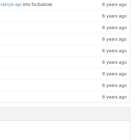
praktyk-api
into fix/babole