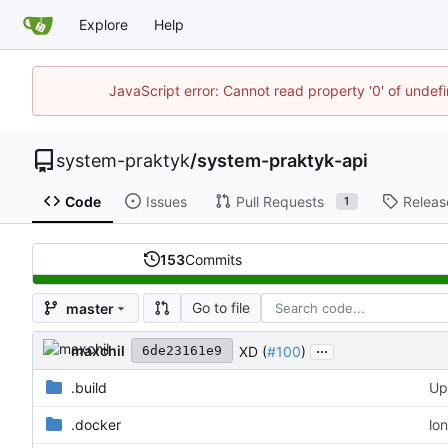
Explore
Help
JavaScript error: Cannot read property '0' of unde
system-praktyk
/
system-praktyk-api
Code
Issues
Pull Requests
Releas
1
153
Commits
Go to file
master
...
maxchil
XD (
#100
)
6de23161e9
.build
Up
.docker
lo