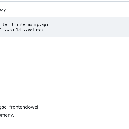
czy
ile -t internship.api .

zęsci frontendowej
domeny.