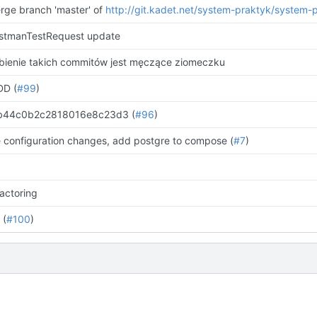
rge branch 'master' of
http://git.kadet.net/system-praktyk/system-
stmanTestRequest update
bienie takich commitów jest męczące ziomeczku
DD (
#99
)
b44c0b2c2818016e8c23d3 (
#96
)
e configuration changes, add postgre to compose (
#7
)
factoring
 (
#100
)