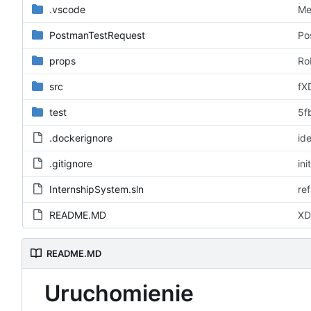
.vscode
Me
PostmanTestRequest
Po
props
Ro
src
fX
test
5f
.dockerignore
id
.gitignore
init
InternshipSystem.sln
re
README.MD
XD
README.MD
Uruchomienie