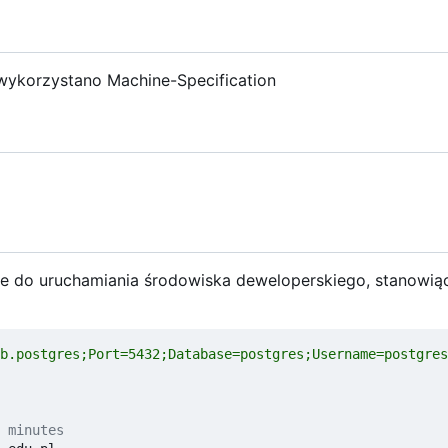
 wykorzystano Machine-Specification
ne do uruchamiania środowiska deweloperskiego, stanowi
b.postgres;Port=5432;Database=postgres;Username=postgres
 minutes