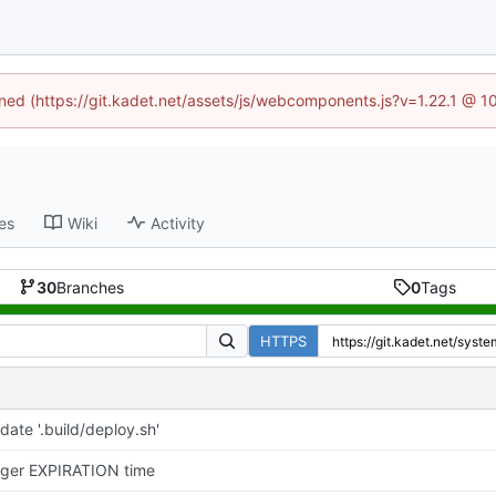
fined (https://git.kadet.net/assets/js/webcomponents.js?v=1.22.1 @ 1
es
Wiki
Activity
30
Branches
0
Tags
HTTPS
date '.build/deploy.sh'
nger EXPIRATION time