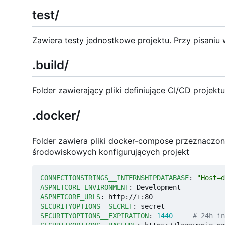
test/
Zawiera testy jednostkowe projektu. Przy pisaniu
.build/
Folder zawierający pliki definiujące CI/CD projektu
.docker/
Folder zawiera pliki docker-compose przeznaczo
środowiskowych konfigurujących projekt
CONNECTIONSTRINGS__INTERNSHIPDATABASE
:
"Host=d
ASPNETCORE_ENVIRONMENT
:
Development
ASPNETCORE_URLS
:
http://+:80
SECURITYOPTIONS__SECRET
:
secret
SECURITYOPTIONS__EXPIRATION
:
1440
# 24h in