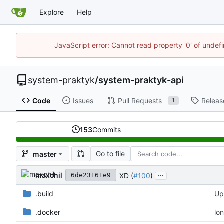
Explore
Help
JavaScript error: Cannot read property '0' of unde
system-praktyk
/
system-praktyk-api
Code
Issues
Pull Requests
Releas
1
153
Commits
Go to file
master
...
maxchil
XD (
#100
)
6de23161e9
.build
Up
.docker
lo