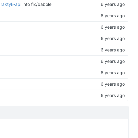
praktyk-api
into fix/babole