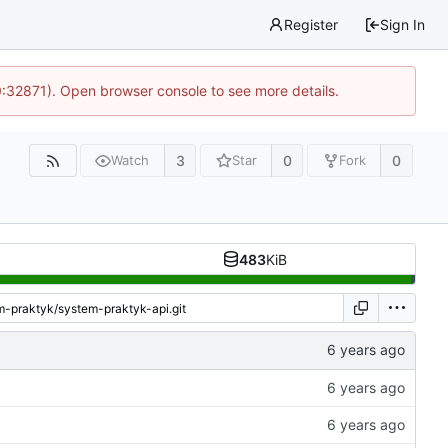
Register
Sign In
0:32871). Open browser console to see more details.
3
0
0
Watch
Star
Fork
483
KiB